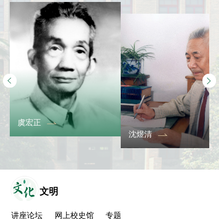
虞宏正
沈煜清
文
化
文明
讲座论坛
网上校史馆
专题