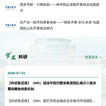
西农寻林・川蜀拓岗——林学院赴成都开展就业实践探
访
在产业一线寻找青春坐标——“牧医齐鲁·职引未来”实践
团赴山东开展就业探访
学
术
科研
查看更多
2026-07-23
【科研新进展】（895）植保学院刘慧泉教授团队揭示小麦赤
霉病菌致病新机制
【科研新进展】（894）园艺学院设施农业生物与环境团队李