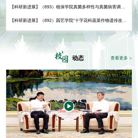
建明教授课题组揭示低光照强度诱导番茄灰霉病抗性机制
【科研新进展】（893）植保学院真菌多样性与真菌病害调控
技术研发团队在钾营养调控植物免疫方面取得新进展
【科研新进展】（892）园艺学院“十字花科蔬菜作物遗传改良
与生物技术创新团队”许忠民研究员课题组揭示E3泛素连接酶
介导的MYB转录因子调控结球甘蓝抗旱性的分子机制
校
园
动态
查看更多