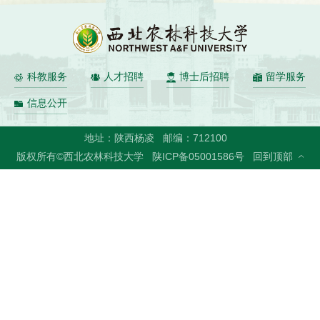
科教服务
人才招聘
博士后招聘
留学服务
信息公开
地址：陕西杨凌
邮编：712100
回到顶部
版权所有©西北农林科技大学
陕ICP备05001586号