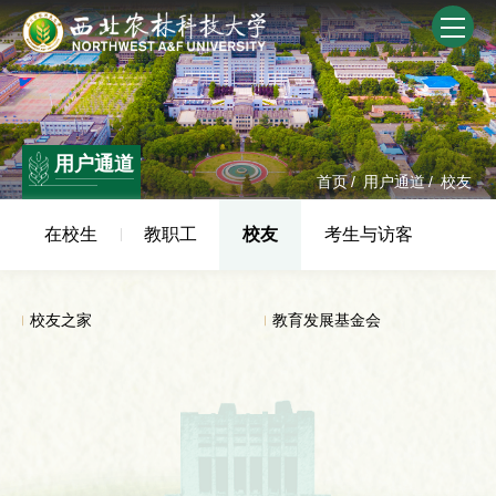
用户通道
首页
/
用户通道
/
校友
在校生
教职工
校友
考生与访客
校友之家
教育发展基金会