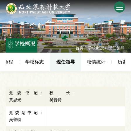
学校概况
首页
/
学校概况
/
现任领导
校章程
学校标志
现任领导
校情统计
历史
党 委 书 记 ：
校 长 ：
黄思光
吴普特
党 委 副 书 记 ：
吴普特