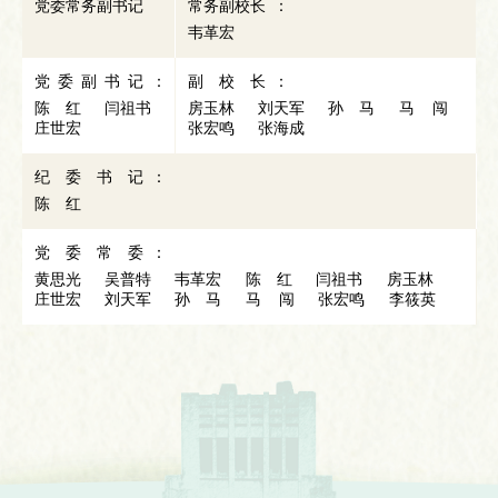
党委常务副书记
常务副校长 ：
韦革宏
党 委 副 书 记 ：
副 校 长 ：
陈 红
闫祖书
房玉林
刘天军
孙 马
马 闯
庄世宏
张宏鸣
张海成
纪 委 书 记 ：
陈 红
党 委 常 委 ：
黄思光
吴普特
韦革宏
陈 红
闫祖书
房玉林
庄世宏
刘天军
孙 马
马 闯
张宏鸣
李筱英