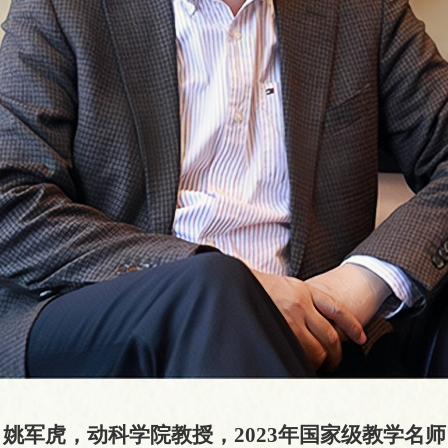
姚军虎
，
动科学院教授
，
202
3
年国家级
教学名师