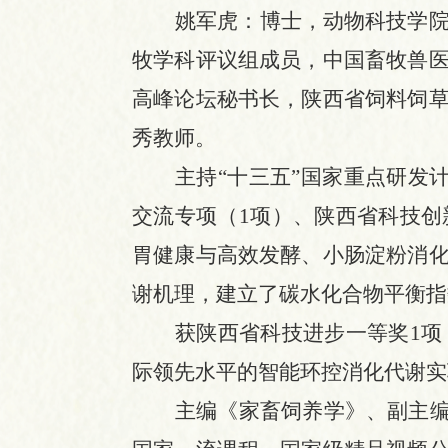
姚军虎
：
博士，动物科技学
牧学科评议组成员，中国畜牧兽
高峰论坛秘书长，陕西省饲料饲
秀教师。
主持
“十三五”国家重点研发
交流专项（1项）、陕西省科技创
胃健康与高效发酵、小肠淀粉消
谢机理，建立了碳水化合物平衡指
获陕西省科技进步一等奖
1
际领先水平的智能环控消化代谢实
主编《家畜饲养学》、副主