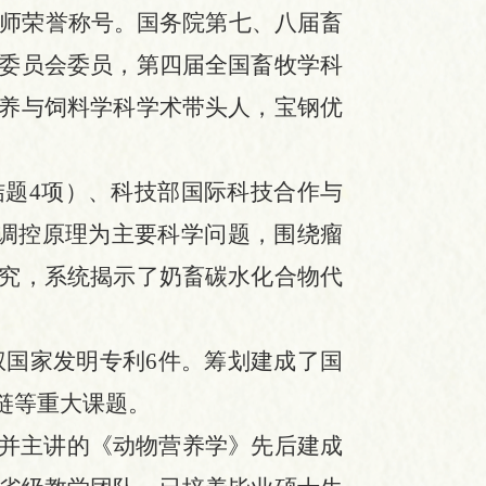
师
荣誉称号
。国务院第七、八届畜
委员会委员，第四届全国畜牧学科
养与饲料学科学术带头人，宝钢优
结题4项）、科技部国际科技合作与
养调控原理为主要科学问题，围绕瘤
究，系统揭示了奶畜碳水化合物代
。
权国家发明专利6件。筹划建成了国
链等重大课题。
责并主讲的《动物营养学》先后建成