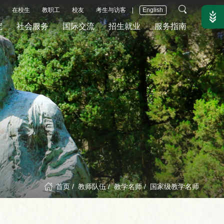
在校生
教职工
校友
考生与访客
|
English
究
社会服务
国际交流
招生就业
服务指南
首页
/
教师队伍
/
教学名师
/
国家级教学名师