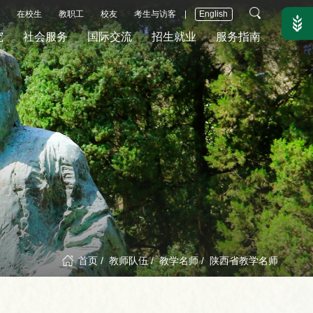
在校生
教职工
校友
考生与访客
|
English
究
社会服务
国际交流
招生就业
服务指南
首页
/
教师队伍
/
教学名师
/
陕西省教学名师