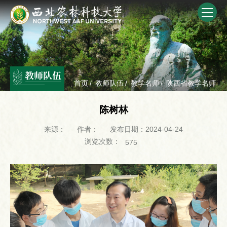
教师队伍
首页
/
教师队伍
/
教学名师
/
陕西省教学名师
陈树林
来源：
作者：
发布日期：2024-04-24
浏览次数：
575