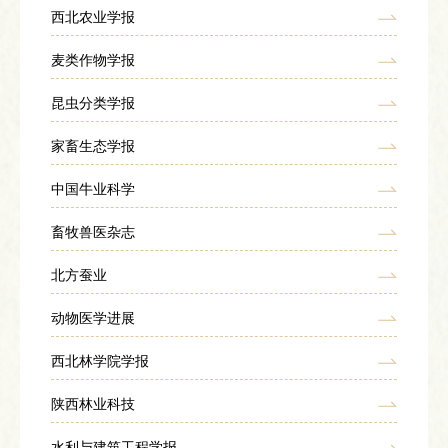
昆虫分类学报
西北农业学报
家畜生态学报
中国牛业科学
麦类作物学报
畜牧兽医杂志
北方蚕业
昆虫分类学报
动物医学进展
西北林学院学报
家畜生态学报
陕西林业科技
水利与建筑工程学报
中国牛业科学
水资源与水工程学报
畜牧兽医杂志
陕西农业科学
水土保持学报
北方蚕业
水土保持研究
水土保持通报
动物医学进展
西北林学院学报
陕西林业科技
水利与建筑工程学报