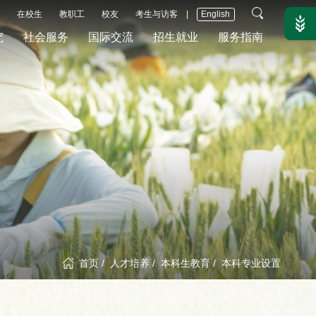
在校生
教职工
校友
考生与访客
|
English
究
社会服务
国际交流
招生就业
服务指南
首页
/
人才培养
/
本科生教育
/
本科专业设置