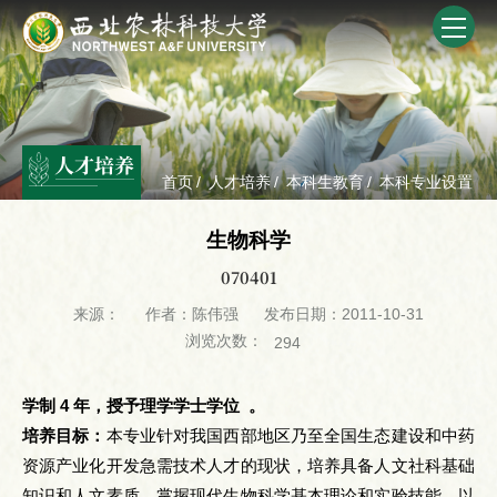
人才培养
首页
/
人才培养
/
本科生教育
/
本科专业设置
生物科学
070401
来源：
作者：陈伟强
发布日期：2011-10-31
浏览次数：
294
学制 4 年，授予理学学士学位 。
培养目标：
本专业针对我国西部地区乃至全国生态建设和中药
资源产业化开发急需技术人才的现状，培养具备人文社科基础
知识和人文素质，掌握现代生物科学基本理论和实验技能，以