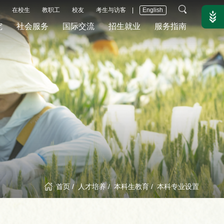
在校生
教职工
校友
考生与访客
|
English
究
社会服务
国际交流
招生就业
服务指南
首页
/
人才培养
/
本科生教育
/
本科专业设置