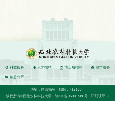
科教服务
人才招聘
博士后招聘
留学服务
信息公开
地址：陕西杨凌
邮编：712100
回到顶部
版权所有©西北农林科技大学
陕ICP备05001586号