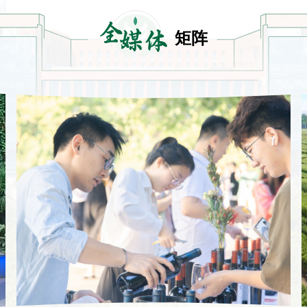
全
媒体
矩阵