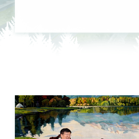
技术创新团队”许忠民研究员课题组揭示E3泛素连接酶介导
因子调控结球甘蓝抗旱性的分子机制