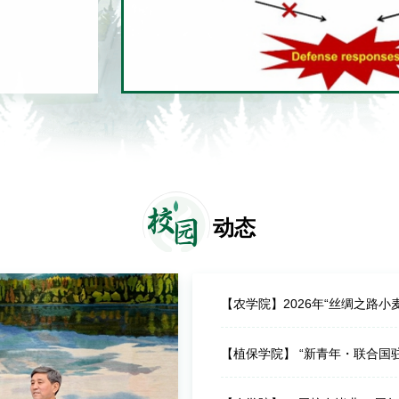
的MYB转录
校
园
动态
【农学院】2026年“丝绸之路
【植保学院】 “新青年・联合国