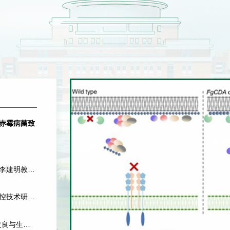
麦赤霉病菌致
队李建明教授
调控技术研发
改良与生物