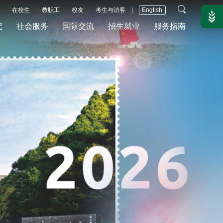
在校生
教职工
校友
考生与访客
|
English
究
社会服务
国际交流
招生就业
服务指南