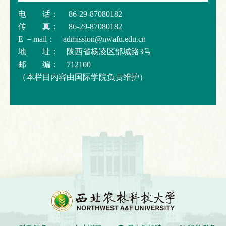
电 话： 86-29-87080182
传 真： 86-29-87080182
E －mail： admission@nwafu.edu.cn
地 址： 陕西省杨凌区邰城路3号
邮 编： 712100
（本栏目内容由国际学院负责维护）