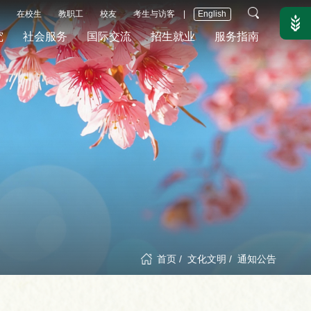
在校生
教职工
校友
考生与访客
|
English
究
社会服务
国际交流
招生就业
服务指南
首页
/
文化文明
/
通知公告