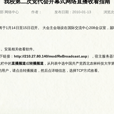
我校第二次党代会开幕式网络直播收看指南
部 网络中心
作者：
发布日期：2010-01-13
浏览
月14日至15日召开。 大会主会场设在国际交流中心208会议室，
）。安装相关收看软件。
下链接：
http://210.27.80.140/mod/ReBroadcast.asp
），宿主服务器
航栏中的
直播频道
或
转播频道
，从列表中选中国共产党西北农林科技大学
户，请点击转播频道，然后点详细信息，选择TCP方式收看。