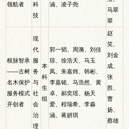
领航者
科
涵、凌子尧
马翠
技
翠
赵
现
笑、
代
郭一韬、周漪、刘佳
刘金
根脉智承
服
琼、徐浩天、马玉
本
成、
——古树
务
凤、朱嘉炜、韩彬、
科
张
名木保护
与
李嘉铭、马浩然、黄
生
胜、
服务模式
社
卓、郝奕瑶、杨天
组
曹
开创者
会
爱、程瑞希、李淼
扬、
治
涵、蒋妍琪
蔡雄
理