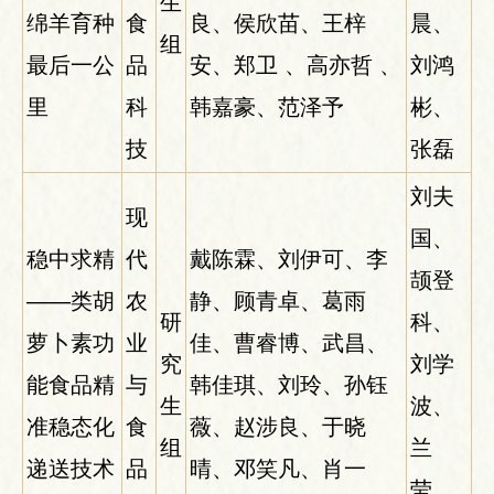
生
绵羊育种
食
良、侯欣苗、王梓
晨、
组
最后一公
品
安、郑卫 、高亦哲 、
刘鸿
里
科
韩嘉豪、范泽予
彬、
技
张磊
刘夫
现
国、
稳中求精
代
戴陈霖、刘伊可、李
颉登
——类胡
农
静、顾青卓、葛雨
研
科、
萝卜素功
业
佳、曹睿博、武昌、
究
刘学
能食品精
与
韩佳琪、刘玲、孙钰
生
波、
准稳态化
食
薇、赵涉良、于晓
组
兰
递送技术
品
晴、邓笑凡、肖一
莹、