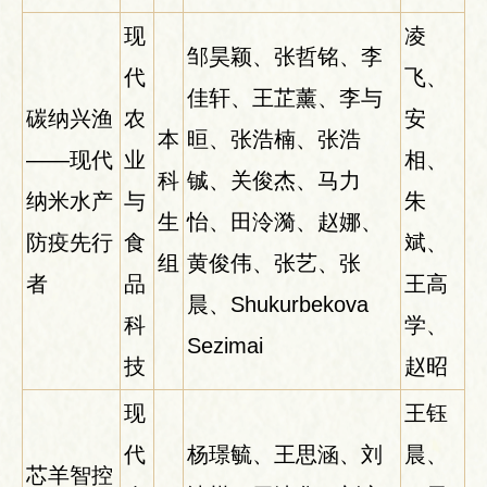
现
凌
邹昊颖、张哲铭、李
代
飞、
佳轩、王芷薰、李与
碳纳兴渔
农
安
本
晅、张浩楠、张浩
——现代
业
相、
科
铖、关俊杰、马力
纳米水产
与
朱
生
怡、田泠漪、赵娜、
防疫先行
食
斌、
组
黄俊伟、张艺、张
者
品
王高
晨、Shukurbekova
科
学、
Sezimai
技
赵昭
现
王钰
代
杨璟毓、王思涵、刘
晨、
芯羊智控