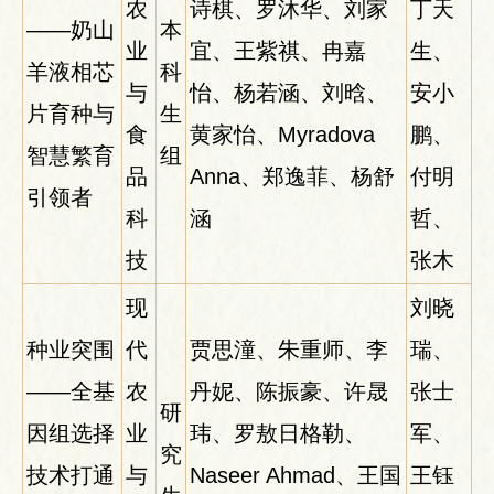
农
诗棋、罗沐华、刘家
丁天
——奶山
本
业
宜、王紫祺、冉嘉
生、
羊液相芯
科
与
怡、杨若涵、刘晗、
安小
片育种与
生
食
黄家怡、Myradova
鹏、
智慧繁育
组
品
Anna、郑逸菲、杨舒
付明
引领者
科
涵
哲、
技
张木
现
刘晓
种业突围
代
贾思潼、朱重师、李
瑞、
——全基
农
丹妮、陈振豪、许晟
张士
研
因组选择
业
玮、罗敖日格勒、
军、
究
技术打通
与
Naseer Ahmad、王国
王钰