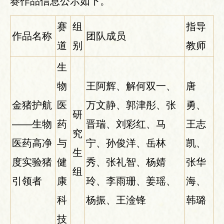
赛作品信息公示如下。
赛
组
指导
作品名称
团队成员
道
别
教师
生
物
王阿辉、解何双一、
唐
金猪护航
医
万文静、郭津彤、张
勇、
研
——生物
药
晋瑞、刘彩红、马
王志
究
医药高净
与
宁、孙俊洋、岳林
凯、
生
度实验猪
健
秀、张礼智、杨婧
张华
组
引领者
康
玲、李雨珊、姜瑶、
海、
科
杨振、王淦锋
韩璐
技