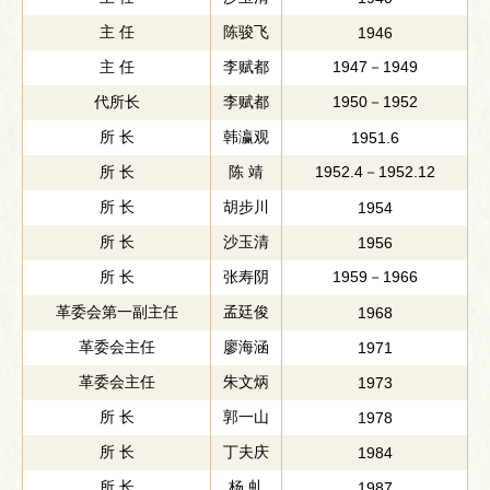
主 任
陈骏飞
1946
主 任
李赋都
1947－1949
代所长
李赋都
1950－1952
所 长
韩瀛观
1951.6
所 长
陈 靖
1952.4－1952.12
所 长
胡步川
1954
所 长
沙玉清
1956
所 长
张寿阴
1959－1966
革委会第一副主任
孟廷俊
1968
革委会主任
廖海涵
1971
革委会主任
朱文炳
1973
所 长
郭一山
1978
所 长
丁夫庆
1984
所 长
杨 虬
1987