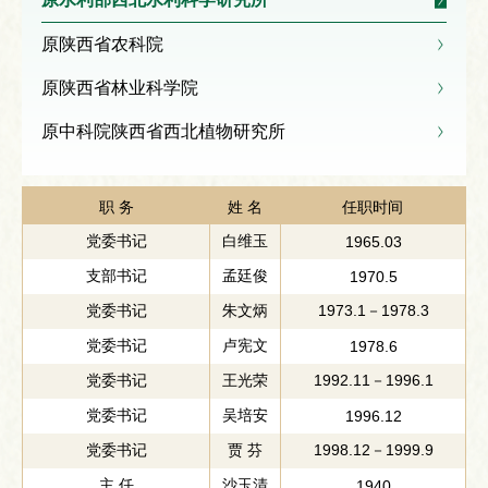
原陕西省农科院
原陕西省林业科学院
原中科院陕西省西北植物研究所
职 务
姓 名
任职时间
党委书记
白维玉
1965.03
支部书记
孟廷俊
1970.5
党委书记
朱文炳
1973.1－1978.3
党委书记
卢宪文
1978.6
党委书记
王光荣
1992.11－1996.1
党委书记
吴培安
1996.12
党委书记
贾 芬
1998.12－1999.9
主 任
沙玉清
1940