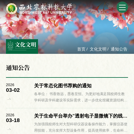
文化文明
首页
/
文化文明
/
通知公告
通知公告
2026
关于常态化图书荐购的通知
03-02
各单位： 书香致远，墨卷至恒。为更好地满足我校师生教
学科研及学科建设等实际需求，进一步优化馆藏资源结构，
提高资源采购的针对性与利用效率，营造爱读书、读好书、
善读书的文化氛围，图书馆面向全校师...
2026
关于生命平台举办“透射电子显微镜下的线粒体”的通知(第89期)
03-18
为加强我校师生对大型科研仪器设备操作能力，掌握仪器使
用技能，充分发挥大型设备作用，提高使用效率，生命科学