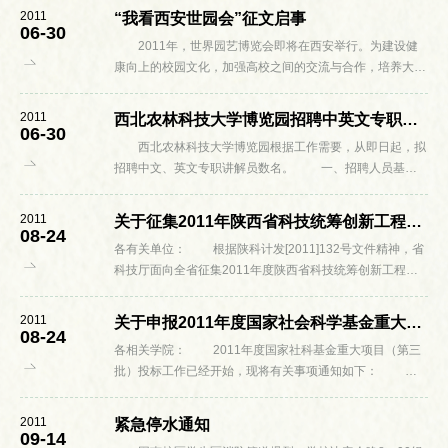
用户可以正常访...
2011
“我看西安世园会”征文启事
06-30
2011年，世界园艺博览会即将在西安举行。为建设健
康向上的校园文化，加强高校之间的交流与合作，培养大学
生人文情怀和实践技能，丰富校园文化生活。让广大师生真
正深入了解到世界园艺博览会的重大意义所在，...
2011
西北农林科技大学博览园招聘中英文专职讲解员启事
06-30
西北农林科技大学博览园根据工作需要，从即日起，拟
招聘中文、英文专职讲解员数名。 一、招聘人员基本
条件： 1.具备良好的政治素质、优秀的思想品德，气质
良好，身体健康，相貌端正。 ...
2011
关于征集2011年陕西省科技统筹创新工程计划备选项目的通知
08-24
各有关单位： 根据陕科计发[2011]132号文件精神，省
科技厅面向全省征集2011年度陕西省科技统筹创新工程计
划备选项目。现就有关事项通知如下: 一、面向社会
征集的项目类别 ...
2011
关于申报2011年度国家社会科学基金重大项目（第三批）的通知
08-24
各相关学院： 2011年度国家社科基金重大项目（第三
批）投标工作已经开始，现将有关事项通知如下：
一、招标数量和资助强度 本次重大项目招标共确定40
个招标选题，每个招标选...
2011
紧急停水通知
09-14