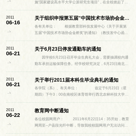
施“国家建设高水平大学公派研究生项目”，在全校掀起了学
生出国深造的热潮。 留学生活到底是一个什
么样的状态？留学人员在留学过程中有...
2011
关于组织申报第五届“中国技术市场协会金桥奖”的通知
06-16
各有关单位： 根据教育部科技发展中心《关于开展第
五届“中国技术市场协会金桥奖”的通知》（教技发中心函
[2011]75号）的文件精神，2011年将开展第五届“中国技术
市场协会金桥奖”的申报和表...
2011
关于6月23日停发通勤车的通知
06-21
因学校6月23日召开毕业生典礼大会，需要抽调校内通
勤车承担运输保障任务。经学校研究决定，6月23日南北校
区半小时通勤车停发一天，6月24日恢复正常运行。 车
辆调整给师生员工工作和学习带来...
2011
关于举行2011届本科生毕业典礼的通知
06-21
各学院（系）、有关单位： 兹定于6月23日（星
期四）下午3：00在南校区体育馆举行西北农林科技大学
2011届本科生毕业典礼。现就有关事项通知如下：
一、参会人员 ...
2011
教育网中断通知
06-22
各位校园网用户： 2011年6月22日14：35开始，教育
网周至--户县段光纤中断，导致我校校园网用户无法访问
IPV6网络，外网用户可能无法访问我校服务器。我校校园网