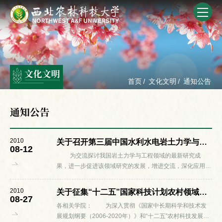
文化文明
首页
/
文化文明
/
通知公告
通知公告
2010
关于召开第三届中国水利水电岩土力学与工程学术讨论会的通知
08-12
为交流探讨我国岩土力学与工程领域的最新研究成
果，进一步促进该领域研究的发展，增进交流，深化应用工
作，探讨岩土工程的发展方向，中国水利学会岩土工程专业
委员会决定于2010年9月18日～19日在陕西...
2010
关于征集“十二五”国家科技计划农村领域首批预备项目的通知
08-27
各相关学院： 为深入贯彻《国家中长期科学和技术发
展规划纲要（2006-2020年）》和“十二五”农村科技发展规