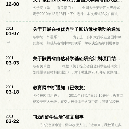
12-08
各学院（系）、有关部门： 全国大学英语四六级考试
定于2010年12月18日上下午进行。本次考试我校在南北校
区同时设有考场，共有14501名学生参加，其中英语四级
4207人、英语六级10294人。...
2011
关于开展在校优秀学子回访母校活动的通知
01-07
各学院、外语系： 为了进一步扩大我校在全国中学
的影响，加强与各地中学的联系，学校决定继续利用寒假开
展“在校优秀学子回访母校”活动。现就有关事项通知如下:
...
2011
关于陕西省自然科学基础研究计划项目结题的通知
03-03
各有关单位： 根据《关于提交省自然科学基础研究计
划结题项目材料的通知》，对于截止到2010年研究到期的
陕西省自然科学基础研究计划的项目进行集中结题验收，现
将有关事项通知如下： 一、...
2011
教育网中断通知（已恢复）
03-18
各位校园网用户： 2011年3月17日22:15开始，教育网
杨凌至交大光纤，在交大校外由于火灾中断，导致我校校园
网用户无法访问IPV6网络，外网用户可能无法访问我校服务
器。我校校园...
2011
“我的留学生活”征文启事
03-22
“知识改变命运，留学改变人生。”近年来，我校通过实