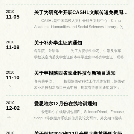
划的总体精神，科技部现已开始征集“十二五”国家科技计划
农村领域首批预备项目（...
2010
关于为研究生开展CASHL文献传递免费周活动的通知
11-05
CASHL是中国高校人文社会科学文献中心（China
Academic Humanities and Social Sciences Library）的英
文简称,是全国性的唯一的人文社会科学文献收...
2010
关于补办学生证的通知
11-08
各学院、外语系： 为了方便学生学习、生活及乘车，
学校决定为丢失学生证的本科学生集中补办学生证，现将有
关事项通知如下： 一、学生确有正当原因丢失学生证
或学生证乘车优惠卡损坏的，本人填...
2010
关于申报陕西省农业科技创新项目通知
11-10
各有关单位： 按照陕西省科技工作总体安排，陕西省
农业科技创新项目开始申报，现就有关事宜通知如下：
1．2011年度陕西省农业科技创新项目进行限项申报，
具体限额待归口管理部门确定后在...
2010
爱思唯尔12月份在线培训通知
12-02
爱思唯尔在线培训包括Ei、ScienceDirect、Embase、
Scopus等数据库系统的使用及论文写作、外文期刊投稿的
基础等内容。详细的课程安排请点击：http://china.elsevi...
2010
关于做好2010年12月全国大学英语四六级考试工作的通知